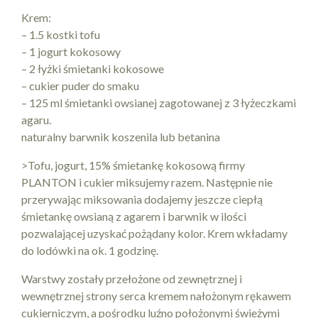
Krem:
– 1.5 kostki tofu
– 1 jogurt kokosowy
– 2 łyżki śmietanki kokosowe
– cukier puder do smaku
– 125 ml śmietanki owsianej zagotowanej z 3 łyżeczkami
agaru.
naturalny barwnik koszenila lub betanina
>Tofu, jogurt, 15% śmietankę kokosową firmy
PLANTON i cukier miksujemy razem. Następnie nie
przerywając miksowania dodajemy jeszcze ciepłą
śmietankę owsianą z agarem i barwnik w ilości
pozwalającej uzyskać pożądany kolor. Krem wkładamy
do lodówki na ok. 1 godzinę.
Warstwy zostały przełożone od zewnętrznej i
wewnętrznej strony serca kremem nałożonym rękawem
cukierniczym, a pośrodku luźno położonymi świeżymi