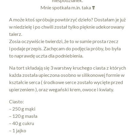
niespodzianek.
Mnie spotkała m.in. taka ❣️
A może ktoś spróbuje powtórzyć dzieło? Dostałam je już
w niedzielę i po chwili został tylko pięknie udekorowany
talerz.
Zosia oczywiście twierdzi, że to w sumie prosta rzecz
i podaje przepis. Zachęcam do podjęcia próby, bo była
to naprawdę uczta dla podniebienia.
Na tort składają się 3 warstwy kruchego ciasta z których
każda została upieczona osobno w silikonowej formie w
kształcie serca ( środkowe serce zostało wycięte przed
upierzeniem ), oraz wegański krem, owoce i kwiaty.
Ciasto:
– 250 g mąki
– 120 g masła
– 40 g cukru
– 1 jajko