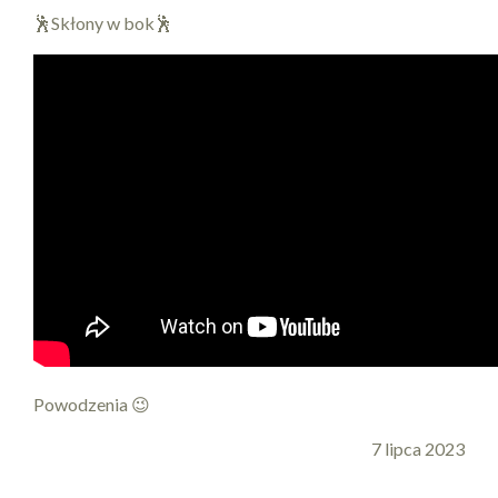
🕺Skłony w bok🕺
Powodzenia 😉
7 lipca 2023